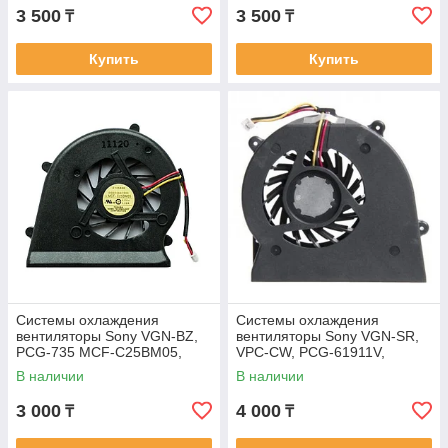
3 500
3 500
₸
₸
Купить
Купить
Системы охлаждения
Системы охлаждения
вентиляторы Sony VGN-BZ,
вентиляторы Sony VGN-SR,
PCG-735 MCF-C25BM05,
VPC-CW, PCG-61911V,
DQ5D566CE00, 3pin, Кулер,
UDQFRZH09CF0, 3pin,
В наличии
В наличии
FAN
Кулер, FAN
3 000
4 000
₸
₸