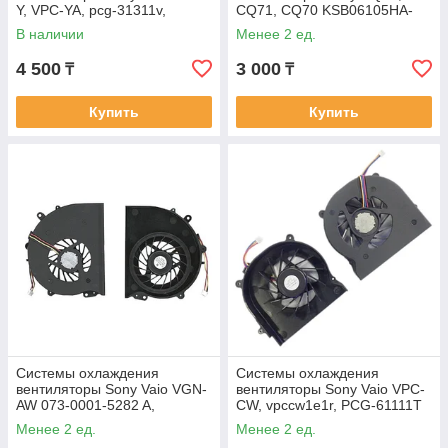
Y, VPC-YA, pcg-31311v,
CQ71, CQ70 KSB06105HA-
AB5605HX-Q0B, 4pin+2pin
8K35, UFB75B05H, 3pin,
В наличии
Менее 2 ед.
Кулер, FAN
4 500
3 000
₸
₸
Купить
Купить
Системы охлаждения
Системы охлаждения
вентиляторы Sony Vaio VGN-
вентиляторы Sony Vaio VPC-
AW 073-0001-5282 A,
CW, vpccw1e1r, PCG-61111T
UDQFZZH24CF0, 3pin,
UDQFRZH13CF0, 300-0001-
Менее 2 ед.
Менее 2 ед.
Кулер, FAN
1191, 3pin,