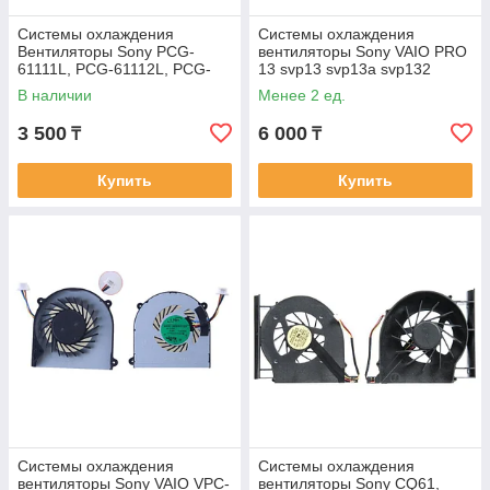
Системы охлаждения
Системы охлаждения
Вентиляторы Sony PCG-
вентиляторы Sony VAIO PRO
61111L, PCG-61112L, PCG-
13 svp13 svp13a svp132
61411L PCG-61211V, PCG-
svp132a ND55C02-14J10 4pin
В наличии
Менее 2 ед.
91111V, VPCEA4M1R
CPU FAN кулер
3 500
6 000
₸
₸
Купить
Купить
Системы охлаждения
Системы охлаждения
вентиляторы Sony VAIO VPC-
вентиляторы Sony CQ61,