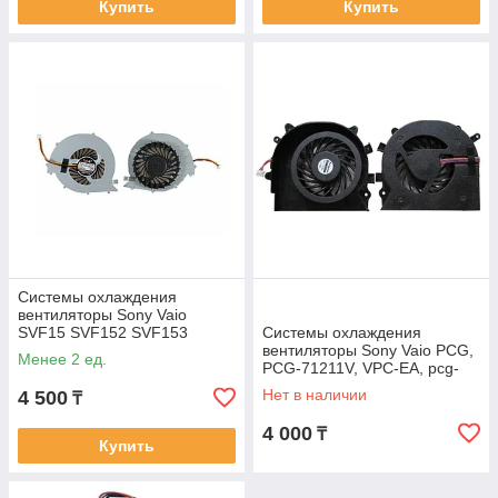
Купить
Купить
Системы охлаждения
вентиляторы Sony Vaio
SVF15 SVF152 SVF153
Системы охлаждения
AB07505HX080300 кулер
вентиляторы Sony Vaio PCG,
Менее 2 ед.
FAN 3-pin
PCG-71211V, VPC-EA, pcg-
61211v UDQFRZH14CF0,
Нет в наличии
4 500
₸
300-0001-1276-A,
4 000
₸
Купить