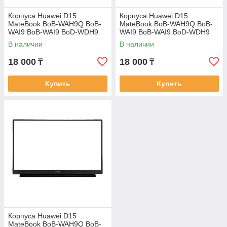
Корпуса Huawei D15
Корпуса Huawei D15
MateBook BoB-WAH9Q BoB-
MateBook BoB-WAH9Q BoB-
WAI9 BoB-WAI9 BoD-WDH9
WAI9 BoB-WAI9 BoD-WDH9
BoD-WFH9 BoB-WAH9P
BoD-WFH9 BoB-WAH9P
В наличии
В наличии
корпус A часть крышка цвет
корпус A часть крышка цвет
18 000
18 000
₸
₸
Купить
Купить
Корпуса Huawei D15
MateBook BoB-WAH9Q BoB-