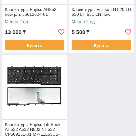
Клавиатуры Fujitsu AH552
Клавиатуры Fujitsu LH 520 LH
new p/n: cp612624-01
530 LH 531 EN new
Менее 2 ед.
Менее 2 ед.
13 000
5 500
₸
₸
Купить
Купить
Клавиатуры Fujitsu LifeBook
AH532 A532 N532 NH532
CP569151-01 MP-11L63US-