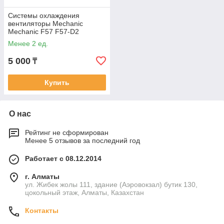
Системы охлаждения
вентиляторы Mechanic
Mechanic F57 F57-D2
N550RC Clevo 6-31-N5502-
Менее 2 ед.
102 5v 3-pin Кулер FAN
5 000
₸
Купить
О нас
Рейтинг не сформирован
Менее 5 отзывов за последний год
Работает с 08.12.2014
г. Алматы
ул. Жибек жолы 111, здание (Аэровокзал) бутик 130,
цокольный этаж, Алматы, Казахстан
Контакты