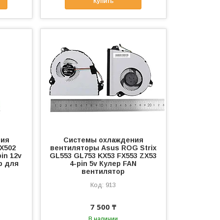
Купить
ния
Системы охлаждения
X502
вентиляторы Asus ROG Strix
in 12v
GL553 GL753 KX53 FX553 ZX53
р для
4-pin 5v Кулер FAN
вентилятор
913
7 500 ₸
В наличии