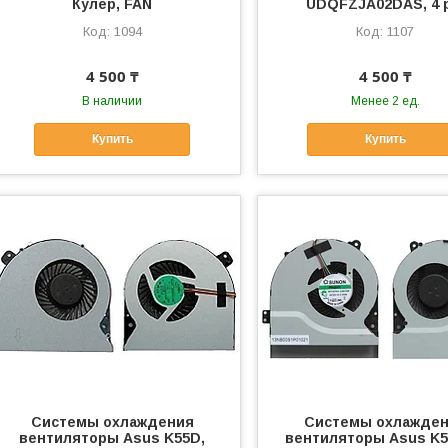
Кулер, FAN
UDQFZJA02DAS, 4 
1094
1107
4 500 ₸
4 500 ₸
В наличии
Менее 2 ед.
Купить
Купить
Системы охлаждения
Системы охлажде
вентиляторы Asus K55D,
вентиляторы Asus K5