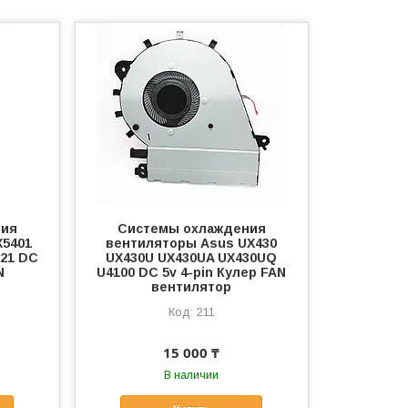
ния
Системы охлаждения
X5401
вентиляторы Asus UX430
21 DC
UX430U UX430UA UX430UQ
N
U4100 DC 5v 4-pin Кулер FAN
вентилятор
211
15 000 ₸
В наличии