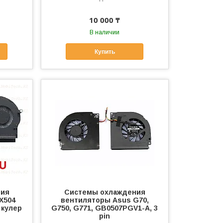
10 000 ₸
В наличии
Купить
ния
Системы охлаждения
X504
вентиляторы Asus G70,
 кулер
G750, G771, GB0507PGV1-A, 3
pin