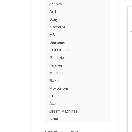
Lenovo
Dell
Sony
Xiaomi Mi
MSI
Samsung
COLORFUL
Gigabyte
Huawei
Mechanic
Razer
Моноблоки
HP
Acer
Dream Machines
Alma
Разьемы DC-Jack