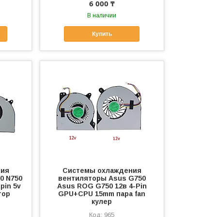
6 000 ₸
В наличии
Купить
ния
Системы охлаждения
0 N750
вентиляторы Asus G750
pin 5v
Asus ROG G750 12в 4-Pin
тор
GPU+CPU 15mm пара fan
кулер
965