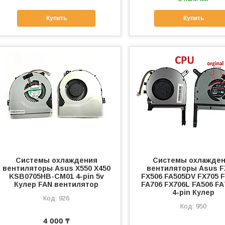
Купить
Купить
Системы охлаждения
Системы охлажде
вентиляторы Asus X550 X450
вентиляторы Asus F
KSB0705HB-CM01 4-pin 5v
FX506 FA505DV FX705 
Кулер FAN вентилятор
FA706 FX706L FA506 FA
4-pin Кулер
926
950
4 000 ₸