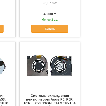
1092
4 000 ₸
Менее 2 ед.
Купить
ния
Системы охлаждения
53,
вентиляторы Asus F5, F5R,
501UX
F5RL, X50, 13GNLJ1AM010-1, 4