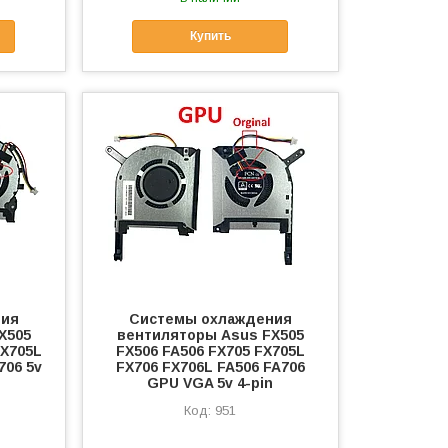
Купить
ния
Системы охлаждения
X505
вентиляторы Asus FX505
FX705L
FX506 FA506 FX705 FX705L
706 5v
FX706 FX706L FA506 FA706
GPU VGA 5v 4-pin
951