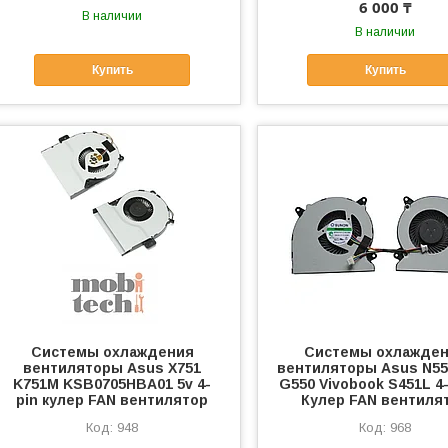
6 000 ₸
В наличии
В наличии
Купить
Купить
Системы охлаждения
Системы охлажде
вентиляторы Asus X751
вентиляторы Asus N55
K751M KSB0705HBA01 5v 4-
G550 Vivobook S451L 4-
pin кулер FAN вентилятор
Кулер FAN вентиля
948
968