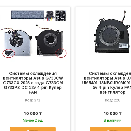
Системы охлаждения
Системы охлажде
вентиляторы Asus G733CW
вентиляторы Asus U
G733CX 2023 с года G733CM
UM5401 13NB0UR0M091
G733PZ DC 12v 4-pin Кулер
5v 4-pin Кулер FA
FAN
вентилятор
371
228
10 000 ₸
10 000 ₸
Менее 2 ед.
В наличии