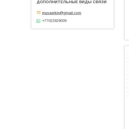
musaerkin@gmail.com
+77022828009