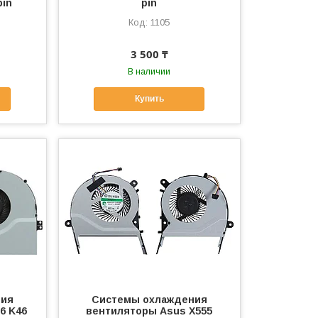
pin
pin
1105
3 500 ₸
В наличии
Купить
ния
Системы охлаждения
6 K46
вентиляторы Asus X555