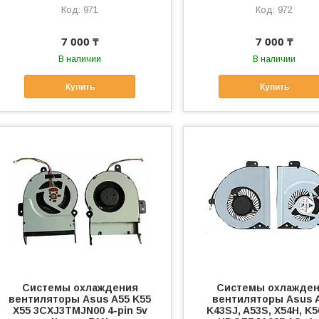
971
972
7 000 ₸
7 000 ₸
В наличии
В наличии
Купить
Купить
Системы охлаждения
Системы охлажде
вентиляторы Asus A55 K55
вентиляторы Asus A
X55 3CXJ3TMJN00 4-pin 5v
K43SJ, A53S, X54H, K