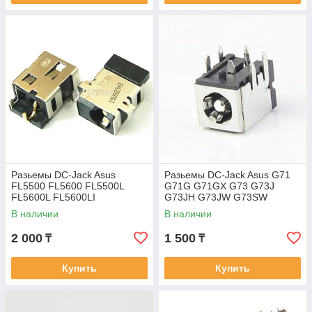
Разьемы DC-Jack Asus
Разьемы DC-Jack Asus G71
FL5500 FL5600 FL5500L
G71G G71GX G73 G73J
FL5600L FL5600LI
G73JH G73JW G73SW
G74SX-BBK7 X 83 X83V
В наличии
В наличии
X83Vm M50VN M50S M50V
M51V
2 000
1 500
₸
₸
Купить
Купить