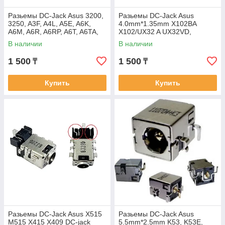
Разьемы DC-Jack Asus 3200,
Разьемы DC-Jack Asus
3250, A3F, A4L, A5E, A6K,
4.0mm*1.35mm X102BA
A6M, A6R, A6RP, A6T, A6TA,
X102/UX32 A UX32VD,
A6TC, A6VM, F3, F3E, F3F,
UX42VS, UX52VS, UX31E,
В наличии
В наличии
F3H,
S200E, UX21E UX31 A,
1 500
1 500
₸
₸
Купить
Купить
Разьемы DC-Jack Asus X515
Разьемы DC-Jack Asus
M515 X415 X409 DC-jack
5.5mm*2.5mm K53, K53E,