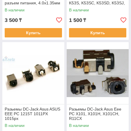
разъем питания, 4.0x1.35мм
K53S, K53SC, K53SD, K53SJ,
K53SK, K53SM, K53SV, K53T,
В наличии
В наличии
K54, K54C,
3 500
1 500
₸
₸
Купить
Купить
Разьемы DC-Jack Asus ASUS
Разьемы DC-Jack Asus Eee
EEE PC 1215T 1011PX
PC X101, X101H, X101CH,
1015px
R11CX
В наличии
В наличии