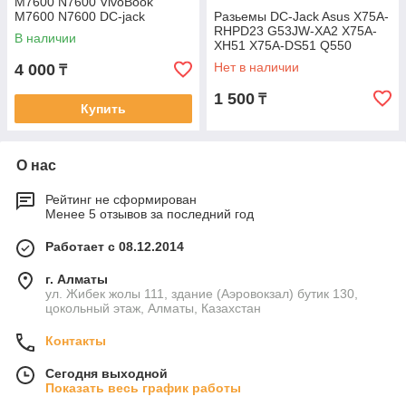
M7600 N7600 VivoBook
M7600 N7600 DC-jack
Разьемы DC-Jack Asus X75A-
разъем питания 4.5x3.0мм
RHPD23 G53JW-XA2 X75A-
В наличии
pin
XH51 X75A-DS51 Q550
Q550L Q550LF Q301L
Нет в наличии
4 000
₸
Q301LA S301LA G53S
1 500
₸
Купить
О нас
Рейтинг не сформирован
Менее 5 отзывов за последний год
Работает с 08.12.2014
г. Алматы
ул. Жибек жолы 111, здание (Аэровокзал) бутик 130,
цокольный этаж, Алматы, Казахстан
Контакты
Сегодня выходной
Показать весь график работы