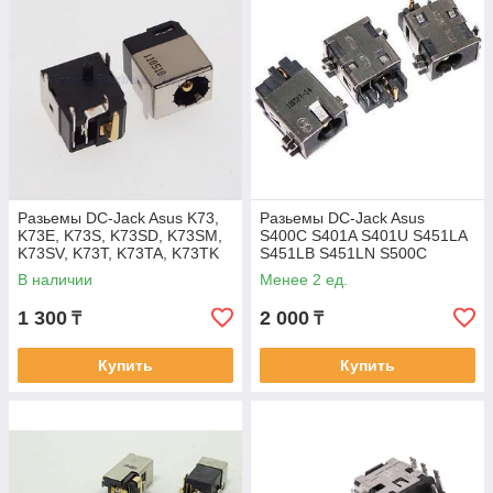
Разьемы DC-Jack Asus K73,
Разьемы DC-Jack Asus
K73E, K73S, K73SD, K73SM,
S400C S401A S401U S451LA
K73SV, K73T, K73TA, K73TK
S451LB S451LN S500C
S500CA S501A S501U S551L
В наличии
Менее 2 ед.
S551LA S551LB
1 300
2 000
₸
₸
Купить
Купить