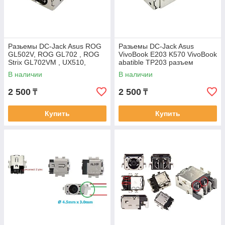
Разьемы DC-Jack Asus ROG
Разьемы DC-Jack Asus
GL502V, ROG GL702 , ROG
VivoBook E203 K570 VivoBook
Strix GL702VM , UX510,
abatible TP203 разъем
разъем питания, 5.5-2.5мм
питания 4.0-1.7мм
В наличии
В наличии
2 500
2 500
₸
₸
Купить
Купить