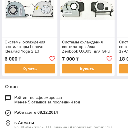
Системы охлаждения
Системы охлаждения
Сис
вентиляторы Lenovo
вентиляторы Asus
вен
IdeaPad Yoga 2 13
Zenbook UX303, для GPU
17-C
EG50040S1-C450-S99,
EF40050S1-C140-S9A 4-
MG7
6 000
7 000
18 
₸
₸
UDQFLSR01DCM 4-pin 5v
pin Кулер, FAN
MG7
Кулер FAN
pin
Купить
Купить
О нас
Рейтинг не сформирован
Менее 5 отзывов за последний год
Работает с 08.12.2014
г. Алматы
ул. Жибек жолы 111, здание (Аэровокзал) бутик 130,