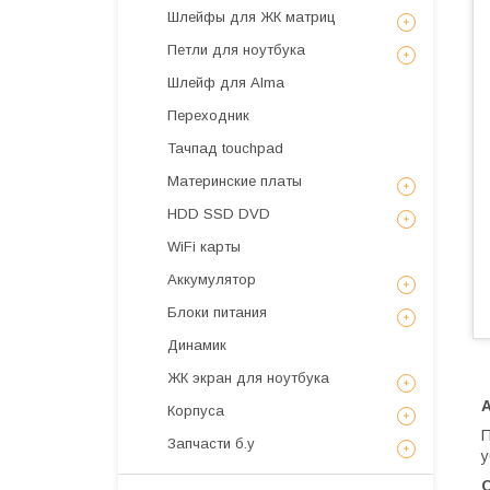
Шлейфы для ЖК матриц
Петли для ноутбука
Шлейф для Alma
Переходник
Тачпад touchpad
Материнские платы
HDD SSD DVD
WiFi карты
Аккумулятор
Блоки питания
Динамик
ЖК экран для ноутбука
А
Корпуса
П
Запчасти б.у
у