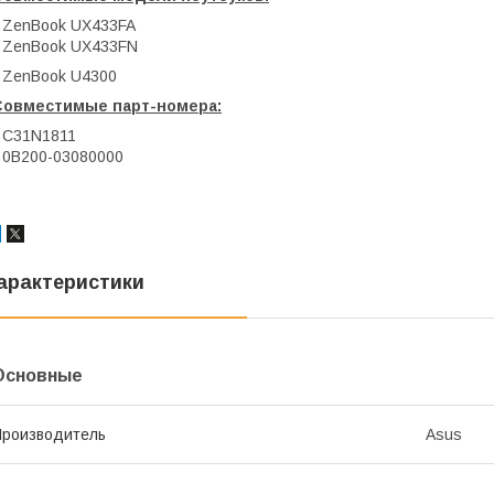
 ZenBook UX433FA
 ZenBook UX433FN
 ZenBook U4300
Совместимые парт-номера:
 C31N1811
 0B200-03080000
арактеристики
Основные
роизводитель
Asus