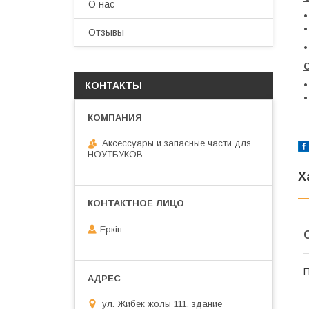
О нас
•
•
Отзывы
•
•
КОНТАКТЫ
•
Аксессуары и запасные части для
НОУТБУКОВ
Х
Еркін
П
ул. Жибек жолы 111, здание