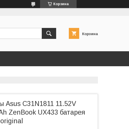
Корзина
Корзина
ы Asus C31N1811 11.52V
h ZenBook UX433 батарея
original