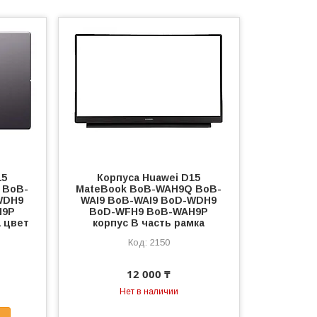
15
Корпуса Huawei D15
 BoB-
MateBook BoB-WAH9Q BoB-
WDH9
WAI9 BoB-WAI9 BoD-WDH9
H9P
BoD-WFH9 BoB-WAH9P
а цвет
корпус B часть рамка
2150
12 000 ₸
Нет в наличии