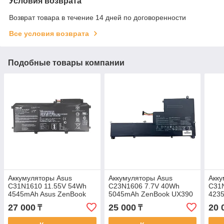
Условия возврата
Возврат товара в течение 14 дней по договоренности
Все условия возврата
Подобные товары компании
Аккумуляторы Asus
Аккумуляторы Asus
Акку
C31N1610 11.55V 54Wh
C23N1606 7.7V 40Wh
C31N
4545mAh Asus ZenBook
5045mAh ZenBook UX390
423
UX330 батарея
батарея аккумулятор
Zen
27 000
25 000
20 
₸
₸
аккумулятор original
ORIGINAL
акку