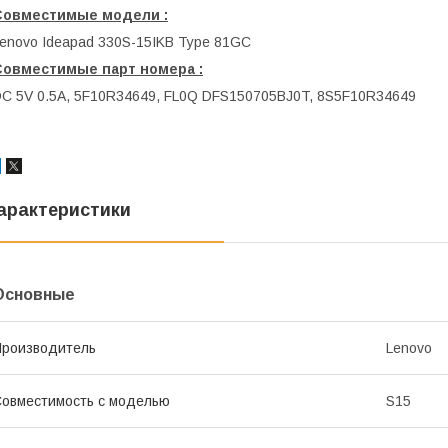
Совместимые модели :
enovo Ideapad 330S-15IKB Type 81GC
Совместимые парт номера :
C 5V 0.5A, 5F10R34649, FL0Q DFS150705BJ0T, 8S5F10R34649
арактеристики
Основные
роизводитель
Lenovo
овместимость с моделью
S15