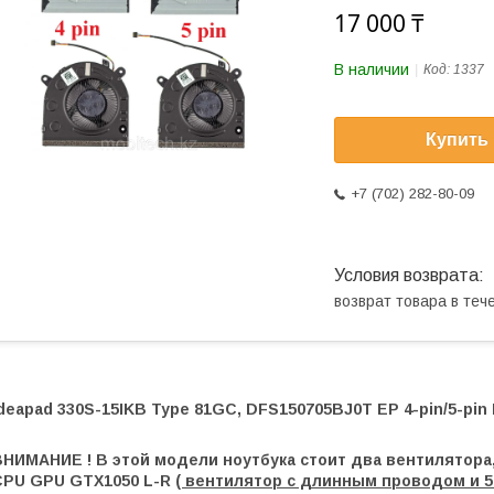
17 000 ₸
В наличии
Код:
1337
Купить
+7 (702) 282-80-09
возврат товара в те
deapad 330S-15IKB Type 81GC, DFS150705BJ0T EP 4-pin/5-pin 
ВНИМАНИЕ ! В этой модели ноутбука стоит два вентилятор
CPU GPU GTX1050 L-R
( вентилятор с длинным проводом и 5