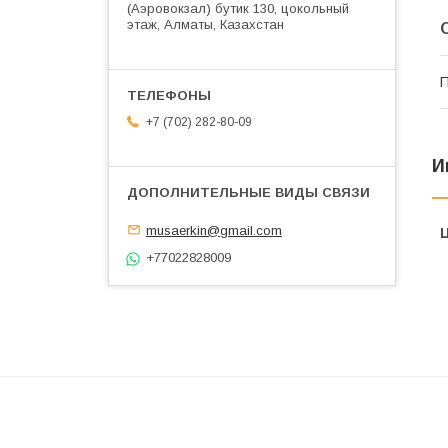
(Аэровокзал) бутик 130, цокольный
этаж, Алматы, Казахстан
П
+7 (702) 282-80-09
И
musaerkin@gmail.com
+77022828009