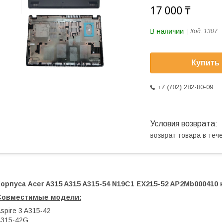
17 000 ₸
В наличии
Код:
1307
Купить
+7 (702) 282-80-09
возврат товара в те
орпуса Acer A315 A315 A315-54 N19C1 EX215-52 AP2Mb000410 
Совместимые модели:
spire 3 A315-42
A315-42G