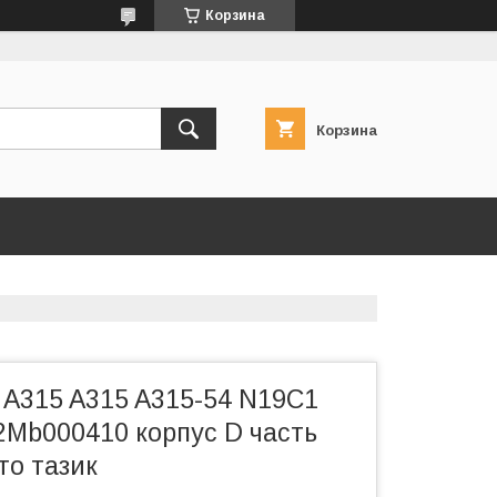
Корзина
Корзина
 A315 A315 A315-54 N19C1
2Mb000410 корпус D часть
то тазик