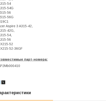
315-54
A315-54G
515-56
A515-56G
N19C1
cer Aspire 3 A315-42,
315-42G,
315-54,
315-56
X215-52
X215-52-36GF
Совместимые парт-номера:
AP2Mb000410
арактеристики