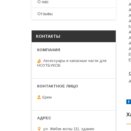
О нас
A
Отзывы
A
A
КОНТАКТЫ
A
A
A
E
E
Аксессуары и запасные части для
НОУТБУКОВ
Еркін
Х
ул. Жибек жолы 111, здание