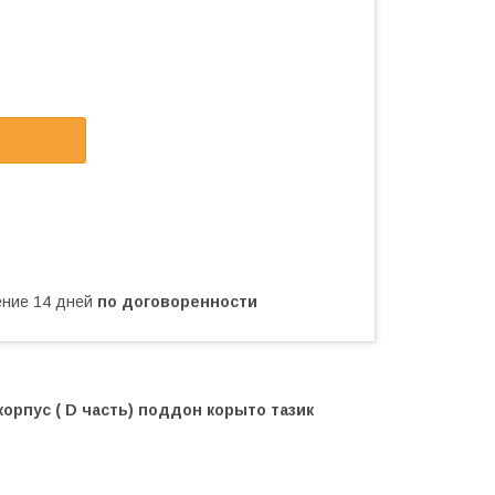
чение 14 дней
по договоренности
корпус ( D часть) поддон корыто тазик