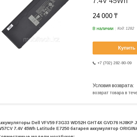
7.4V 45Wh
24 000 ₸
В наличии
Код:
1282
Купить
+7 (702) 282-80-09
возврат товара в те
Аккумуляторы Dell VFV59 F3G33 WD52H GHT4X GVD76 HJ8KP 
57CV 7.4V 45Wh Latitude E7250 батарея аккумулятор ORIGIN
Совместимые модели ноутбуков: