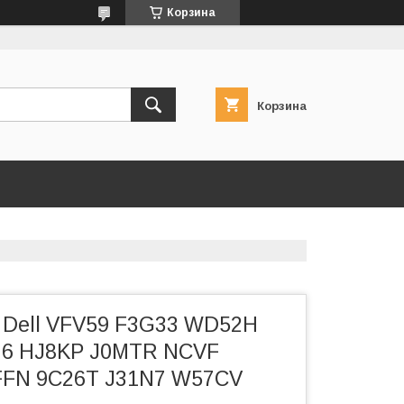
Корзина
Корзина
 Dell VFV59 F3G33 WD52H
6 HJ8KP J0MTR NCVF
FN 9C26T J31N7 W57CV