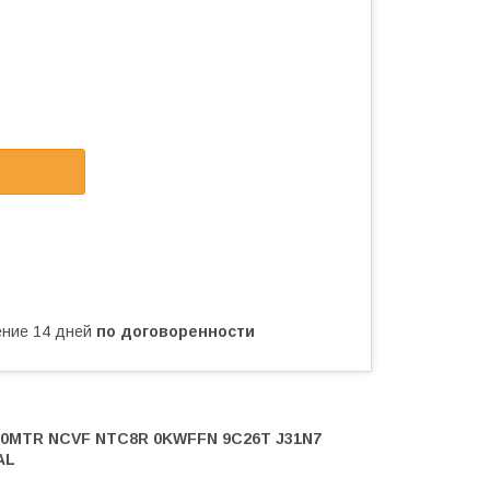
чение 14 дней
по договоренности
J0MTR NCVF NTC8R 0KWFFN 9C26T J31N7
AL