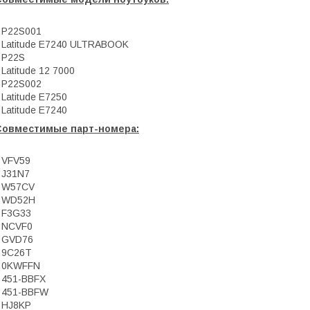
 P22S001
 Latitude E7240 ULTRABOOK
 P22S
 Latitude 12 7000
 P22S002
 Latitude E7250
 Latitude E7240
Совместимые парт-номера:
 VFV59
 J31N7
• W57CV
• WD52H
 F3G33
 NCVF0
 GVD76
 9C26T
• 0KWFFN
 451-BBFX
 451-BBFW
 HJ8KP