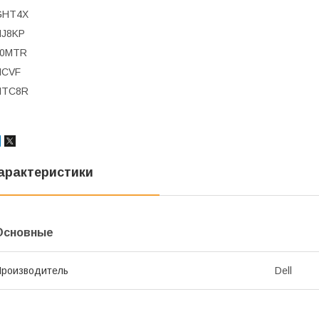
GHT4X
HJ8KP
J0MTR
NCVF
NTC8R
арактеристики
Основные
роизводитель
Dell