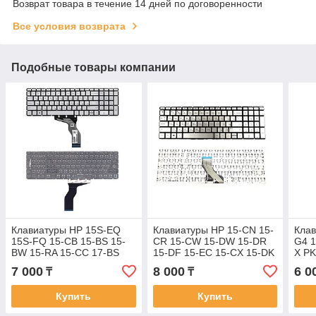
Возврат товара в течение 14 дней по договоренности
Все условия возврата
Подобные товары компании
Клавиатуры HP 15S-EQ
Клавиатуры HP 15-CN 15-
Клав
15S-FQ 15-CB 15-BS 15-
CR 15-CW 15-DW 15-DR
G4 1
BW 15-RA 15-CC 17-BS
15-DF 15-EC 15-CX 15-DK
X P
250 G6 15-BP клавиатура
15-DF 15t-DA 16 -A 17-por
CWAS
7 000
8 000
6 0
₸
₸
c RU/EN раскладкой
17-CA TPN-Q208
EN р
Купить
Купить