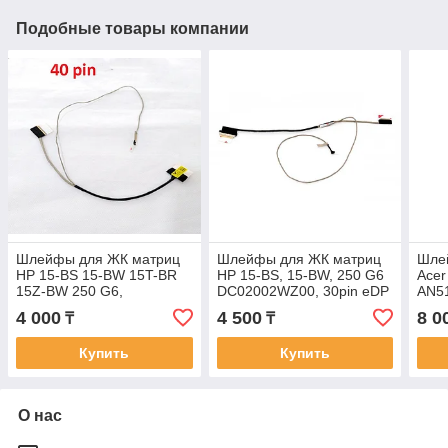
Подобные товары компании
Шлейфы для ЖК матриц
Шлейфы для ЖК матриц
Шле
HP 15-BS 15-BW 15T-BR
HP 15-BS, 15-BW, 250 G6
Acer
15Z-BW 250 G6,
DC02002WZ00, 30pin eDP
AN5
DC02002Y000 REV 3.0 40
LED, Шлейф для матрицы
ph31
4 000
4 500
8 0
₸
₸
pin
DC0
Купить
Купить
О нас