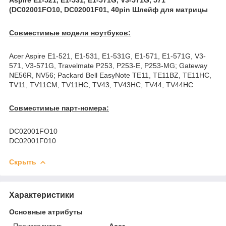
(DC02001FO10, DC02001F01, 40pin Шлейф для матрицы
Совместимые модели ноутбуков:
Acer Aspire E1-521, E1-531, E1-531G, E1-571, E1-571G, V3-
571, V3-571G, Travelmate P253, P253-E, P253-MG; Gateway
NE56R, NV56; Packard Bell EasyNote TE11, TE11BZ, TE11HC,
TV11, TV11CM, TV11HC, TV43, TV43HC, TV44, TV44HC
Совместимые парт-номера:
DC02001FO10
DC02001F010
Скрыть
Характеристики
Основные атрибуты
Производитель
Acer