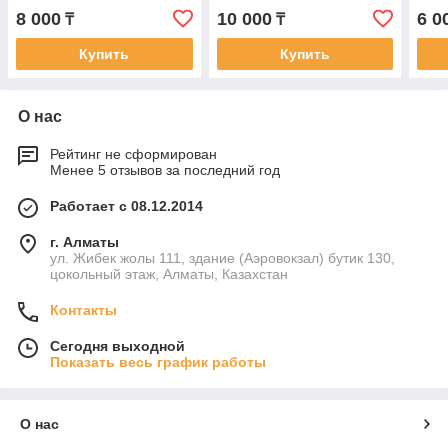
45 55 57 N20C1 экран
)
Подд
8 000
10 000
6 0
₸
₸
кабель 40pin Шлейф для
Купить
Купить
О нас
Рейтинг не сформирован
Менее 5 отзывов за последний год
Работает с 08.12.2014
г. Алматы
ул. Жибек жолы 111, здание (Аэровокзал) бутик 130,
цокольный этаж, Алматы, Казахстан
Контакты
Сегодня выходной
Показать весь график работы
О нас