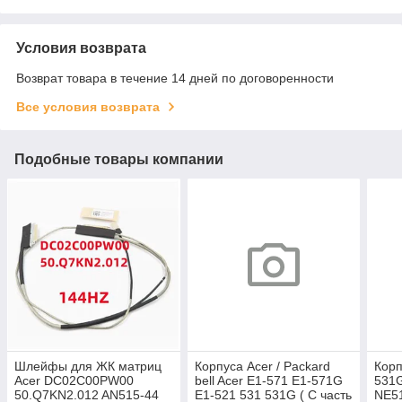
Условия возврата
Возврат товара в течение 14 дней по договоренности
Все условия возврата
Подобные товары компании
Шлейфы для ЖК матриц
Корпуса Acer / Packard
Корп
Acer DC02C00PW00
bell Acer E1-571 E1-571G
531
50.Q7KN2.012 AN515-44
E1-521 531 531G ( C часть
NE5