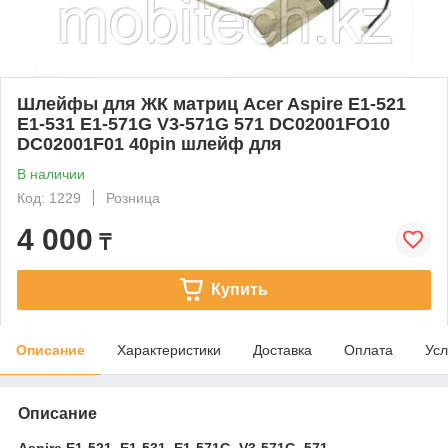
Шлейфы для ЖК матриц Acer Aspire E1-521
E1-531 E1-571G V3-571G 571 DC02001FO10
DC02001F01 40pin шлейф для
В наличии
Код: 1229
Розница
4 000
₸
Купить
Описание
Характеристики
Доставка
Оплата
Усл
Описание
Aspire E1-521, E1-531, E1-571G, V3-571G, 571