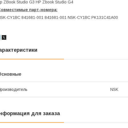
p ZBook Studio G3 HP Zbook Studio G4
Совместимые парт-номера:
SK-CY1BC 841681-001 841681-001 NSK-CY1BC PK131C41A00
арактеристики
Основные
роизводитель
NSK
нформация для заказа