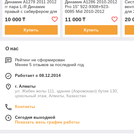
Динамик A1278 2011 2012
Динамик A1286 2010-2012
Сис
гг пара L-R Динамик
Pro 15" 922-9308+923-
вент
правый с сабвуфером для
0085 Mid 2010-2012
для 
инамики левый и правый
923-
10 000
11 000
20 
₸
₸
пара
пара
Купить
Купить
О нас
Рейтинг не сформирован
Менее 5 отзывов за последний год
Работает с 08.12.2014
г. Алматы
ул. Жибек жолы 111, здание (Аэровокзал) бутик 130,
цокольный этаж, Алматы, Казахстан
Контакты
Сегодня выходной
Показать весь график работы