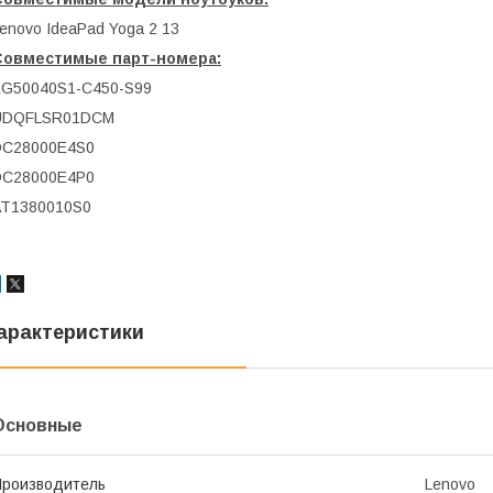
enovo IdeaPad Yoga 2 13
Совместимые парт-номера:
EG50040S1-C450-S99
UDQFLSR01DCM
DC28000E4S0
DC28000E4P0
AT1380010S0
арактеристики
Основные
роизводитель
Lenovo