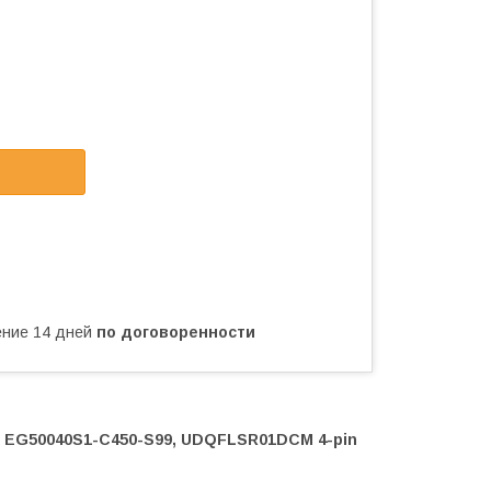
чение 14 дней
по договоренности
3 EG50040S1-C450-S99, UDQFLSR01DCM 4-pin