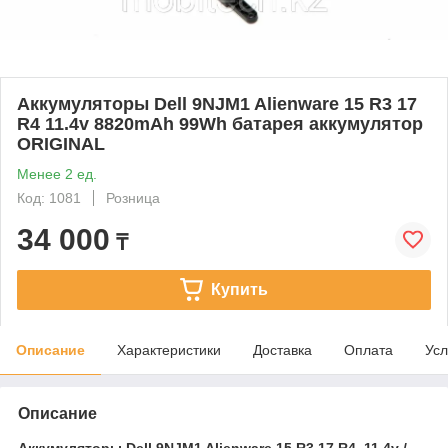
Аккумуляторы Dell 9NJM1 Alienware 15 R3 17
R4 11.4v 8820mAh 99Wh батарея аккумулятор
ORIGINAL
Менее 2 ед.
Код: 1081
Розница
34 000
₸
Купить
Описание
Характеристики
Доставка
Оплата
Усл
Описание
Аккумуляторы Dell 9NJM1 Alienware 15 R3 17 R4, 11.4v /