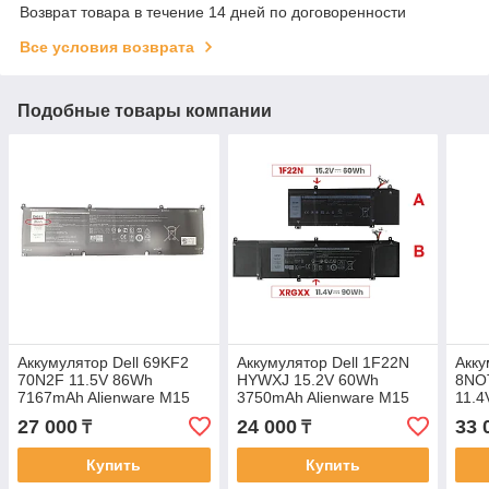
Возврат товара в течение 14 дней по договоренности
Все условия возврата
Подобные товары компании
Аккумулятор Dell 69KF2
Аккумулятор Dell 1F22N
Акку
70N2F 11.5V 86Wh
HYWXJ 15.2V 60Wh
8NO
7167mAh Alienware M15
3750mAh Alienware M15
11.
R7 G15 5510 батарея
M17 G5 5590 G7 15 7590
15-9
27 000
24 000
33 
₸
₸
аккумулятор original
G7 7790 батарея
акку
Купить
Купить