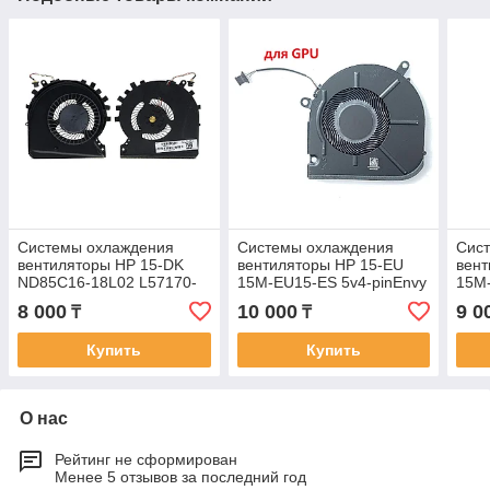
Системы охлаждения
Системы охлаждения
Сис
вентиляторы HP 15-DK
вентиляторы HP 15-EU
вент
ND85C16-18L02 L57170-
15M-EU15-ES 5v4-pinEnvy
15M-
001 4-pin 5v Кулер FAN
X360 15-EU Кулер FAN
pinE
8 000
10 000
9 0
₸
₸
для GPU вентилятор
вентилятор для GPU
FAN 
Купить
Купить
О нас
Рейтинг не сформирован
Менее 5 отзывов за последний год