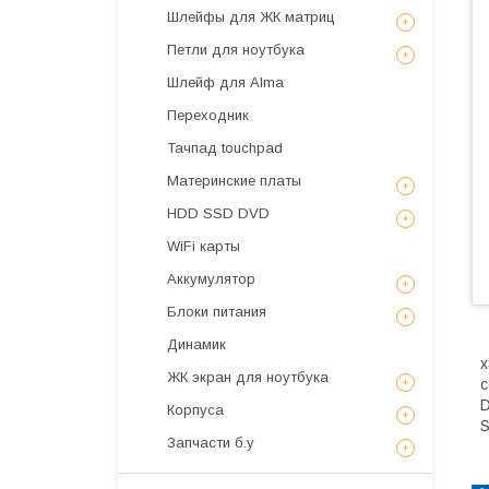
Шлейфы для ЖК матриц
Петли для ноутбука
Шлейф для Alma
Переходник
Тачпад touchpad
Материнские платы
HDD SSD DVD
WiFi карты
Аккумулятор
Блоки питания
Динамик
x
ЖК экран для ноутбука
c
D
Корпуса
S
Запчасти б.у