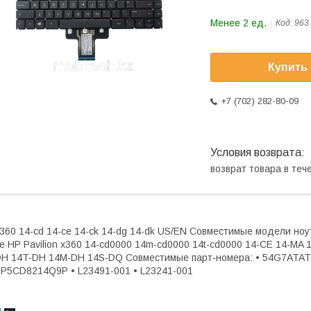
Менее 2 ед.
Код:
963
Купить
+7 (702) 282-80-09
возврат товара в те
360 14-cd 14-ce 14-ck 14-dg 14-dk US/EN Совместимые модели ноутбу
e HP Pavilion x360 14-cd0000 14m-cd0000 14t-cd0000 14-CE 14-MA 
H 14T-DH 14M-DH 14S-DQ Совместимые парт-номера: • 54G7ATATP
P5CD8214Q9P • L23491-001 • L23241-001