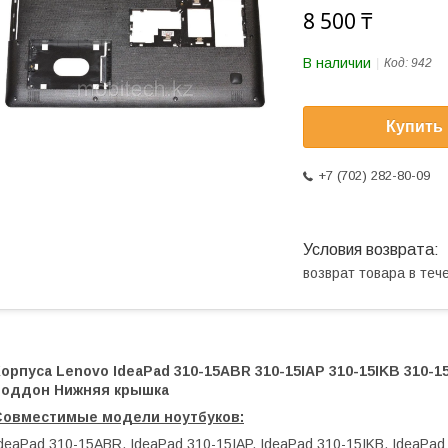
8 500 ₸
В наличии
Код:
942
Купить
+7 (702) 282-80-09
возврат товара в те
орпуса Lenovo IdeaPad 310-15ABR 310-15IAP 310-15IKB 310-15
поддон Нижняя крышка
Совместимые модели ноутбуков:
deaPad 310-15ABR, IdeaPad 310-15IAP, IdeaPad 310-15IKB, IdeaPad 