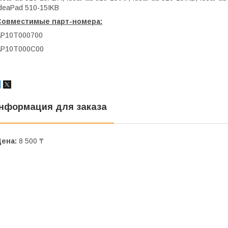
deaPad 510-15IKB
Совместимые парт-номера:
AP10T000700
AP10T000C00
нформация для заказа
Цена:
8 500 ₸