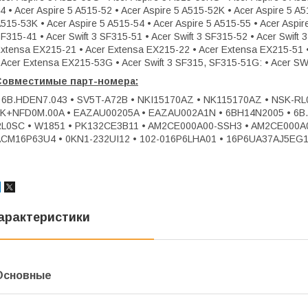
4 • Acer Aspire 5 A515-52 • Acer Aspire 5 A515-52K • Acer Aspire 5 A
515-53K • Acer Aspire 5 A515-54 • Acer Aspire 5 A515-55 • Acer Aspir
F315-41 • Acer Swift 3 SF315-51 • Acer Swift 3 SF315-52 • Acer Swift
xtensa EX215-21 • Acer Extensa EX215-22 • Acer Extensa EX215-51 
 Acer Extensa EX215-53G • Acer Swift 3 SF315, SF315-51G: • Acer SW
Совместимые парт-номера:
 6B.HDEN7.043 • SV5T-A72B • NKI15170AZ • NK115170AZ • NSK-RL
K+NFD0M.00A • EAZAU00205A • EAZAU002A1N • 6BH14N2005 • 6B.H
L0SC • W1851 • PK132CE3B11 • AM2CE000A00-SSH3 • AM2CE000A0
CM16P63U4 • 0KN1-232UI12 • 102-016P6LHA01 • 16P6UA37AJ5EG1 
арактеристики
Основные