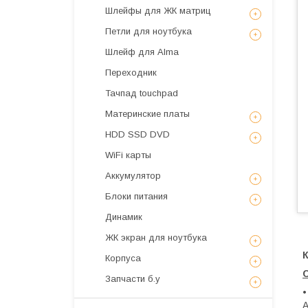
Шлейфы для ЖК матриц
Петли для ноутбука
Шлейф для Alma
Переходник
Тачпад touchpad
Материнские платы
HDD SSD DVD
WiFi карты
Аккумулятор
Блоки питания
Динамик
ЖК экран для ноутбука
К
Корпуса
Запчасти б.у
•
A