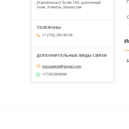
П
(Аэровокзал) бутик 130, цокольный
этаж, Алматы, Казахстан
С
+7 (702) 282-80-09
И
musaerkin@gmail.com
+77022828009