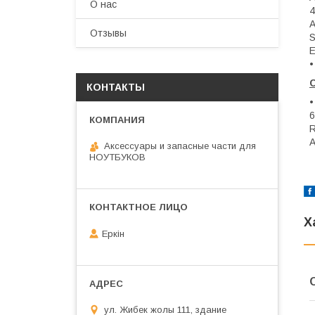
О нас
4
A
Отзывы
S
E
•
КОНТАКТЫ
•
6
R
A
Аксессуары и запасные части для
НОУТБУКОВ
Х
Еркін
ул. Жибек жолы 111, здание