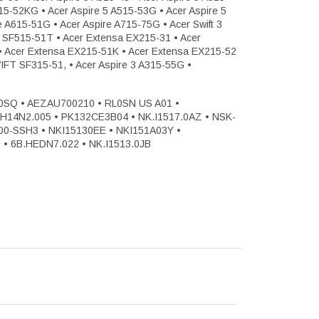
515-52KG • Acer Aspire 5 A515-53G • Acer Aspire 5
e A615-51G • Acer Aspire A715-75G • Acer Swift 3
 3 SF515-51T • Acer Extensa EX215-31 • Acer
• Acer Extensa EX215-51K • Acer Extensa EX215-52
IFT SF315-51, • Acer Aspire 3 A315-55G •
0SQ • AEZAU700210 • RL0SN US A01 •
14N2.005 • PK132CE3B04 • NK.I1517.0AZ • NSK-
0-SSH3 • NKI15130EE • NKI151A03Y •
• 6B.HEDN7.022 • NK.I1513.0JB