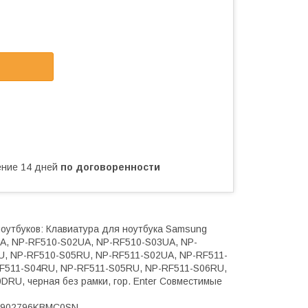
чение 14 дней
по договоренности
утбуков: Клавиатура для ноутбука Samsung
UA, NP-RF510-S02UA, NP-RF510-S03UA, NP-
, NP-RF510-S05RU, NP-RF511-S02UA, NP-RF511-
F511-S04RU, NP-RF511-S05RU, NP-RF511-S06RU,
RU, черная без рамки, гор. Enter Совместимые
5902796KBMC0SN