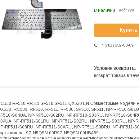
В наличии
Код:
929
Купить
+7 (702) 282-80-09
возврат товара в те
C530 RF510 RF511 SF510 SF511 QX530 EN Совместимые модели но
X530, RC530, RF510, RF511, RF530, SF510, SF511, NP-RF510-S01
F510-S04UA, NP-RF510-S02RU, NP-RF510-S03RU, NP-RF510-S04RU
04UA, NP-RF511-S01RU, NP-RF511-S02RU, NP-RF511-S03RU, NP-R
P-RF511-S08RU, NP-RF511-S0ARU, NP-RF511-S0BRU, NP-RF511-S0D
арт-номера: 9Z.N5QSN.00R9Z.N5QSN.00UBA59-
02795CNBA5902795ABYCNBA5902795CBIHCNBA5902795DBYCNBA