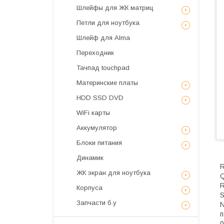
Шлейфы для ЖК матриц
Петли для ноутбука
Шлейф для Alma
Переходник
Тачпад touchpad
Материнские платы
HDD SSD DVD
WiFi карты
Аккумулятор
Блоки питания
Динамик
R
ЖК экран для ноутбука
Q
R
Корпуса
S
Запчасти б.у
N
п