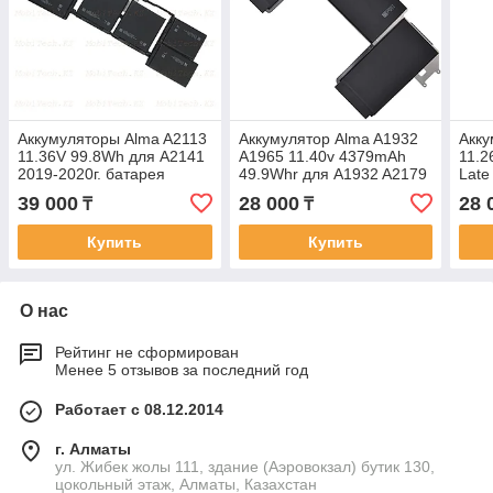
Аккумуляторы Alma A2113
Аккумулятор Alma A1932
Акку
11.36V 99.8Wh для A2141
A1965 11.40v 4379mAh
11.2
2019-2020г. батарея
49.9Whr для A1932 A2179
Late
аккумулятор
2019 2020г батарея
бата
39 000
28 000
28 
₸
₸
аккумулятор ORIGINAL
ORI
Купить
Купить
О нас
Рейтинг не сформирован
Менее 5 отзывов за последний год
Работает с 08.12.2014
г. Алматы
ул. Жибек жолы 111, здание (Аэровокзал) бутик 130,
цокольный этаж, Алматы, Казахстан