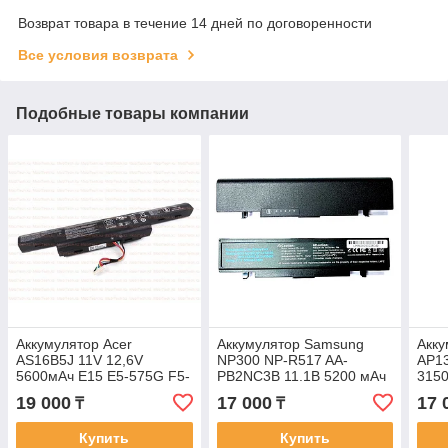
Возврат товара в течение 14 дней по договоренности
Все условия возврата
Подобные товары компании
Аккумулятор Acer
Аккумулятор Samsung
Акку
AS16B5J 11V 12,6V
NP300 NP-R517 AA-
AP1
5600мАч E15 E5-575G F5-
PB2NC3B 11.1В 5200 мАч
3150
575 батарея аккумулятор
батарея аккумулятор Org
V5-5
19 000
17 000
17 
₸
₸
ORIGINAL
акку
Купить
Купить