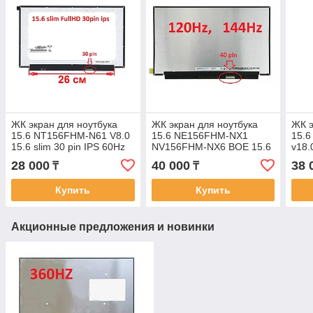
ЖК экран для ноутбука
ЖК экран для ноутбука
ЖК э
15.6 NT156FHM-N61 V8.0
15.6 NE156FHM-NX1
15.
15.6 slim 30 pin IPS 60Hz
NV156FHM-NX6 BOE 15.6
v18.
1920x1080 FullHD 350mm
slim 40 pin 1920x1080
slim
28 000
40 000
38 
₸
₸
без ушей
FullHD IPS 144Hz 350mm
Full
Купить
Купить
Акционные предложения и новинки