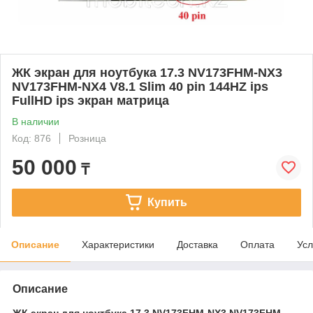
ЖК экран для ноутбука 17.3 NV173FHM-NX3
NV173FHM-NX4 V8.1 Slim 40 pin 144HZ ips
FullHD ips экран матрица
В наличии
Код: 876
Розница
50 000
₸
Купить
Описание
Характеристики
Доставка
Оплата
Усл
Описание
ЖК экран для ноутбука 17.3 NV173FHM-NX3 NV173FHM-