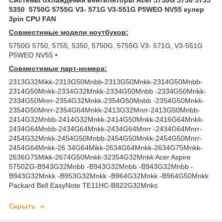
5350 5750G 5755G V3- 571G V3-551G P5WEO NV55 кулер
3pin CPU FAN
Совместимые модели ноутбуков:
5750G 5750, 5755, 5350, 5750G, 5755G V3- 571G, V3-551G
P5WEO NV55 •
Совместимые парт-номера:
2313G32Mikk-2313G50Mnbb-2313G50Mnkk-2314G50Mnbb-
2314G50Mnkk-2334G32Mnkk-2334G50Mnbb -2334G50Mnkk-
2334G50Mnrr-2354G32Mnkk-2354G50Mnbb -2354G50Mnkk-
2354G50Mnrr-2354G64Mnkk-2413G32Mnrr-2413G50Mnbb-
2414G32Mnbb-2414G32Mnkk-2414G50Mnkk-2416G64Mnkk-
2434G64Mnbb-2434G64Mnkk-2434G64Mnrr -2434G64Mnrr-
2454G32Mnkk-2454G50Mnbb-2454G50Mnkk-2454G50Mnrr-
2454G64Mnkk-26 34G64Mikk-2634G64Mnkk-2634G75Mnkk-
2636G75Mikk-2674G50Mnkk-32354G32Mnkk Acer Aspire
5750ZG-B943G32Mnbb -B943G32Mnbb -B943G32Mnbb -
B943G32Mnkk -B953G32Mnkk -B964G32Mnkk -B964G50Mnkk
Packard Bell EasyNote TE11HC-B822G32Mnks
Скрыть