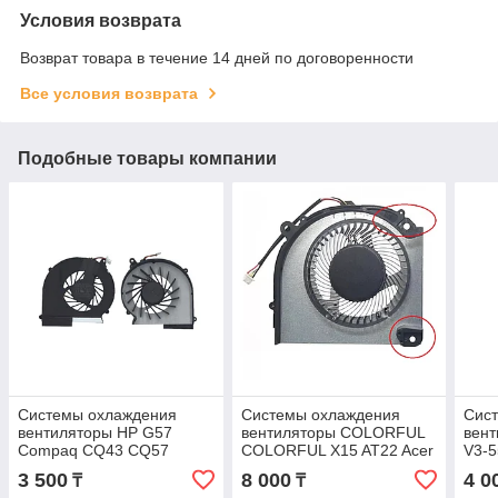
Условия возврата
Возврат товара в течение 14 дней по договоренности
Все условия возврата
Подобные товары компании
Системы охлаждения
Системы охлаждения
Сис
вентиляторы HP G57
вентиляторы COLORFUL
вент
Compaq CQ43 CQ57
COLORFUL X15 AT22 Acer
V3-5
NFB73B05H-001 646182-
Aspire A715-79g 5v 4-pin
Q5W
3 500
8 000
4 0
₸
₸
001 3-pin 5v Кулер FAN
GPU Кулер FAN
AJ83