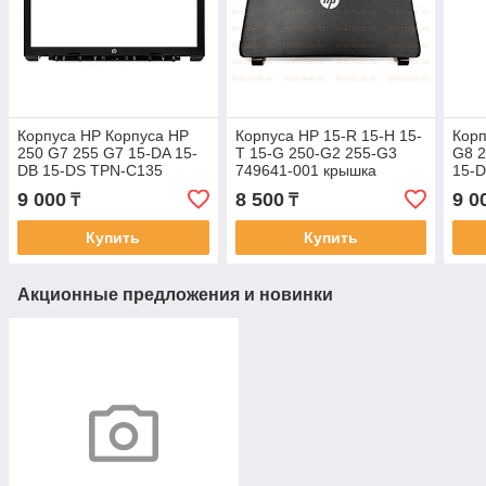
Корпуса HP Корпуса HP
Корпуса HP 15-R 15-H 15-
Корп
250 G7 255 G7 15-DA 15-
T 15-G 250-G2 255-G3
G8 2
DB 15-DS TPN-C135
749641-001 крышка
15-D
корпус B часть рамка
матрицы A часть
рамк
9 000
8 500
9 0
₸
₸
Купить
Купить
Акционные предложения и новинки