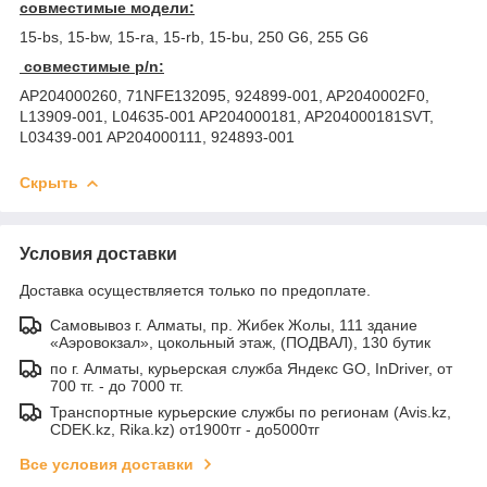
совместимые модели:
15-bs, 15-bw, 15-ra, 15-rb, 15-bu, 250 G6, 255 G6
совместимые p/n:
AP204000260, 71NFE132095, 924899-001, AP2040002F0,
L13909-001, L04635-001 AP204000181, AP204000181SVT,
L03439-001 AP204000111, 924893-001
Скрыть
Условия доставки
Доставка осуществляется только по предоплате.
Самовывоз г. Алматы, пр. Жибек Жолы, 111 здание
«Аэровокзал», цокольный этаж, (ПОДВАЛ), 130 бутик
по г. Алматы, курьерская служба Яндекс GO, InDriver, от
700 тг. - до 7000 тг.
Транспортные курьерские службы по регионам (Avis.kz,
CDEK.kz, Rika.kz) от1900тг - до5000тг
Все условия доставки