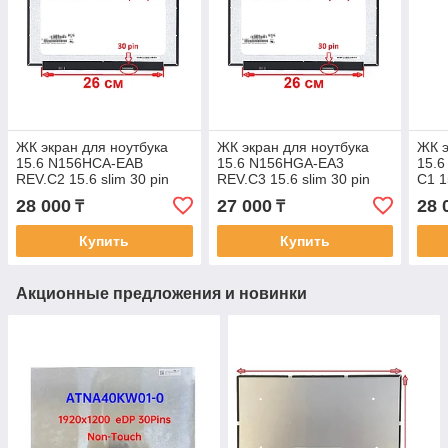
ЖК экран для ноутбука
ЖК экран для ноутбука
ЖК э
15.6 N156HCA-EAB
15.6 N156HGA-EA3
15.6
REV.C2 15.6 slim 30 pin
REV.C3 15.6 slim 30 pin
C1 1
IPS 60Hz 1920x1080
IPS 60Hz 1920x1080
60Hz
28 000
27 000
28 
₸
₸
FullHD 350mm без ушей
FullHD 350mm без ушей
350
Купить
Купить
Акционные предложения и новинки