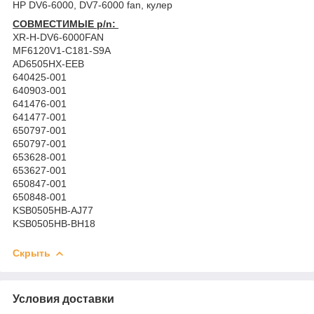
HP DV6-6000, DV7-6000 fan, кулер
СОВМЕСТИМЫЕ p/n:
XR-H-DV6-6000FAN
MF6120V1-C181-S9A
AD6505HX-EEB
640425-001
640903-001
641476-001
641477-001
650797-001
650797-001
653628-001
653627-001
650847-001
650848-001
KSB0505HB-AJ77
KSB0505HB-BH18
Скрыть
Условия доставки