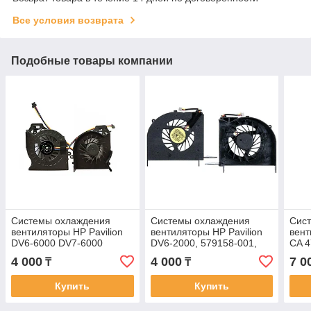
Все условия возврата
Подобные товары компании
Системы охлаждения
Системы охлаждения
Сис
вентиляторы HP Pavilion
вентиляторы HP Pavilion
вент
DV6-6000 DV7-6000
DV6-2000, 579158-001,
CA 4
640425-0014pin 5v Кулер
KIPO055417R1S, 3 pin
fan, 
4 000
4 000
7 0
₸
₸
FAN
Купить
Купить