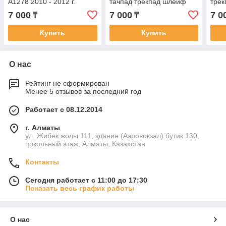
A1278 2010 - 2012 г.
тачпад трекпад шлейф
трек
для A1502 2015 2016 год
7 000
7 000
7 0
₸
₸
Купить
Купить
О нас
Рейтинг не сформирован
Менее 5 отзывов за последний год
Работает с 08.12.2014
г. Алматы
ул. Жибек жолы 111, здание (Аэровокзал) бутик 130,
цокольный этаж, Алматы, Казахстан
Контакты
Сегодня работает с 11:00 до 17:30
Показать весь график работы
О нас