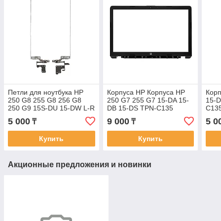
Петли для ноутбука HP
Корпуса HP Корпуса HP
Корп
250 G8 255 G8 256 G8
250 G7 255 G7 15-DA 15-
15-D
250 G9 15S-DU 15-DW L-R
DB 15-DS TPN-C135
C13
пара петля hinge шарнир
корпус B часть рамка
пане
5 000
9 000
5 0
₸
₸
Купить
Купить
Акционные предложения и новинки