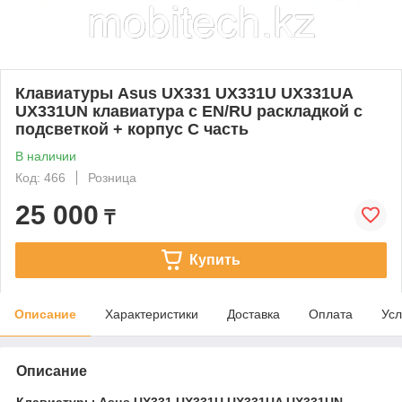
Клавиатуры Asus UX331 UX331U UX331UA
UX331UN клавиатура c EN/RU раскладкой с
подсветкой + корпус С часть
В наличии
Код: 466
Розница
25 000
₸
Купить
Описание
Характеристики
Доставка
Оплата
Усл
Описание
Клавиатуры Asus UX331 UX331U UX331UA UX331UN