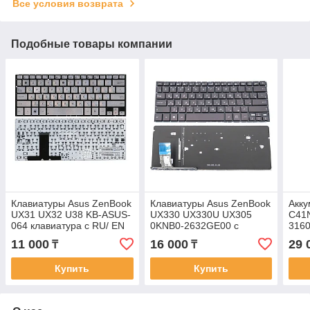
Все условия возврата
Подобные товары компании
Клавиатуры Asus ZenBook
Клавиатуры Asus ZenBook
Акку
UX31 UX32 U38 KB-ASUS-
UX330 UX330U UX305
C41
064 клавиатура c RU/ EN
0KNB0-2632GE00 с
316
раскладкой
подсветкой клавиатура c
UX3
11 000
16 000
29 
₸
₸
RU/ EN раскладкой
акку
Купить
Купить