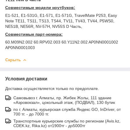
Совместимые модели ноутбуков:
E1-521, E1-531G, E1-571, E1-571G, TravelMate P253, Easy
Note TE11, TS11, TS13, TS44, TV11, TV43, TV44, P5WS0,
NE51B, NE56R, NV-57H, NV55S D Часть,
Совместимые парт-номера:
60.M09N2.002 60.RPV02.003 60.Y11N2.002 AP0NN0001002
AP0NN0001003
Скрыть
Условия доставки
Доставка осуществляется только по предоплате.
Самовывоз г. Алматы, пр. Жибек Жолы, 111 здание
«Аэровокзал», цокольный этаж, (ПОДВАЛ), 130 бутик
по г. Алматы, курьерская служба Яндекс GO, InDriver, от
700 тг. - до 7000 тг.
Транспортные курьерские службы по регионам (Avis.kz,
CDEK.kz, Rika.kz) от1900тг - до5000тг