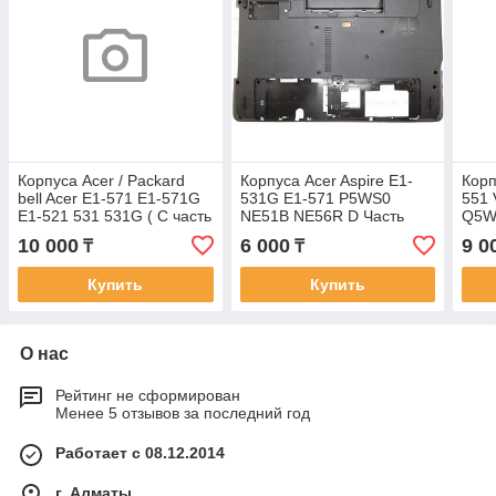
Корпуса Acer / Packard
Корпуса Acer Aspire E1-
Корп
bell Acer E1-571 E1-571G
531G E1-571 P5WS0
551
E1-521 531 531G ( C часть
NE51B NE56R D Часть
Q5W
)
Поддон корыто тазик
корп
10 000
6 000
9 0
₸
₸
Купить
Купить
О нас
Рейтинг не сформирован
Менее 5 отзывов за последний год
Работает с 08.12.2014
г. Алматы