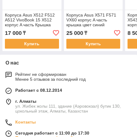
Корпуса Asus X512 F512
Корпуса Asus X571 F571
Корп
A512 VivoBook 15 X512
VX60 корпус A часть
X543
корпус A часть Крышка
крышка цвет синий
корп
матрицы
17 000
25 000
8 5
₸
₸
Купить
Купить
О нас
Рейтинг не сформирован
Менее 5 отзывов за последний год
Работает с 08.12.2014
г. Алматы
ул. Жибек жолы 111, здание (Аэровокзал) бутик 130,
цокольный этаж, Алматы, Казахстан
Контакты
Сегодня работает с 11:00 до 17:30