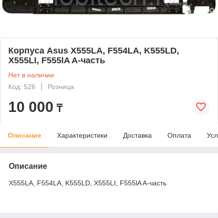
Корпуса Asus X555LA, F554LA, K555LD,
X555LI, F555lA A-часть
Нет в наличии
Код: 526
Розница
10 000
₸
Описание
Характеристики
Доставка
Оплата
Усл
Описание
X555LA, F554LA, K555LD, X555LI, F555lA A-часть