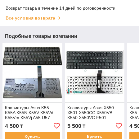
Возврат товара в течение 14 дней по договоренности
Все условия возврата
Подобные товары компании
Клавиатуры Asus K55
Клавиатуры Asus X550
Клав
K55A K55N K55V K55Vd
X501 X550CC X550VB
K55
K55Vm K55Vj A55 U57
K550 X550VC F501
K55
X751L K55 K55A
клавиатура c RU/EN
U57 
4 500
5 500
4 5
₸
₸
клавиатура c EN/RU
раскладкой
клав
раскладкой
раск
Купить
Купить