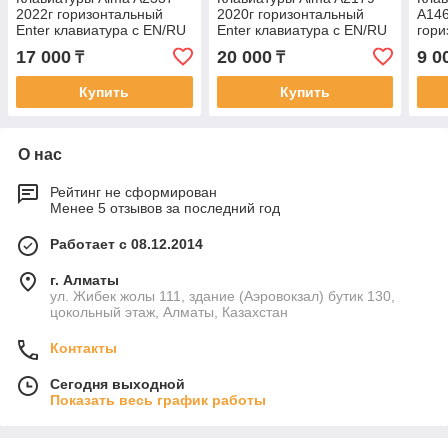
2022г горизонтальный
2020г горизонтальный
A146
Enter клавиатура c EN/RU
Enter клавиатура c EN/RU
гор
раскладкой
раскладкой
клав
17 000
20 000
9 0
₸
₸
раск
Купить
Купить
О нас
Рейтинг не сформирован
Менее 5 отзывов за последний год
Работает с 08.12.2014
г. Алматы
ул. Жибек жолы 111, здание (Аэровокзал) бутик 130,
цокольный этаж, Алматы, Казахстан
Контакты
Сегодня выходной
Показать весь график работы