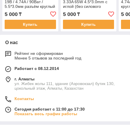
19В / 4.74A / 90Ват /
3.33A 65W 4.5*3.0mm с
4.74
5.5*3.0мм разъём круглый
иглой (без силового
круг
с иглой (без силового
кабеля)
сило
5 000
5 000
5 0
₸
₸
кабеля)
Купить
Купить
О нас
Рейтинг не сформирован
Менее 5 отзывов за последний год
Работает с 08.12.2014
г. Алматы
ул. Жибек жолы 111, здание (Аэровокзал) бутик 130,
цокольный этаж, Алматы, Казахстан
Контакты
Сегодня работает с 11:00 до 17:30
Показать весь график работы