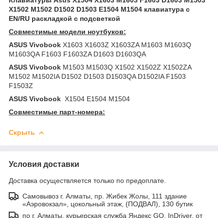
X1502 M1502 D1502 D1503 E1504 M1504 клавиатура c
EN/RU раскладкой c подсветкой
Совместимые модели ноутбуков:
ASUS Vivobook
X1603 X1603Z X1603ZA M1603 M1603Q
M1603QA F1603 F1603ZA D1603 D1603QA
ASUS Vivobook
M1503 M1503Q X1502 X1502Z X1502ZA
M1502 M1502IA D1502 D1503 D1503QA D1502IA F1503
F1503Z
ASUS Vivobook
X1504 E1504 M1504
Совместимые парт-номера:
Скрыть
Условия доставки
Доставка осуществляется только по предоплате.
Самовывоз г. Алматы, пр. Жибек Жолы, 111 здание
«Аэровокзал», цокольный этаж, (ПОДВАЛ), 130 бутик
по г. Алматы, курьерская служба Яндекс GO, InDriver, от