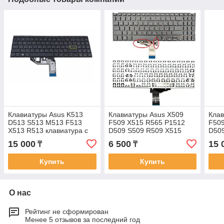
Клавиатуры Asus K513
Клавиатуры Asus X509
Клав
D513 S513 M513 F513
F509 X515 R565 P1512
F509
X513 R513 клавиатура c
D509 S509 R509 X515
D509
RU/ EN раскладкой c
клавиатура c RU/ EN
0KN
15 000
6 500
15 
₸
₸
подсветкой
раскладкой без
клав
подсветкой
раск
Купить
Купить
О нас
Рейтинг не сформирован
Менее 5 отзывов за последний год