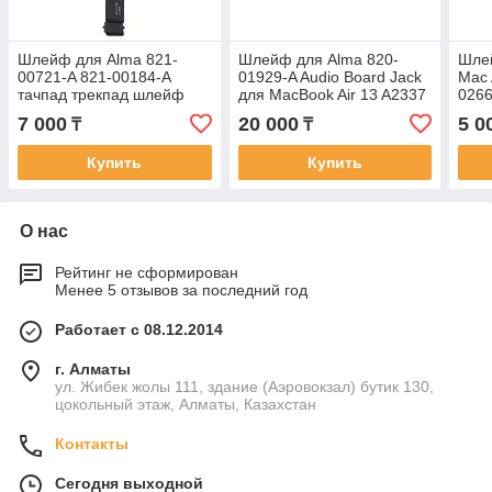
Шлейф для Alma 821-
Шлейф для Alma 820-
Шле
00721-A 821-00184-A
01929-A Audio Board Jack
Mac 
тачпад трекпад шлейф
для MacBook Air 13 A2337
0266
для A1502 2015 2016 год
ШЛЕ
7 000
20 000
5 0
₸
₸
КЛА
Купить
Купить
О нас
Рейтинг не сформирован
Менее 5 отзывов за последний год
Работает с 08.12.2014
г. Алматы
ул. Жибек жолы 111, здание (Аэровокзал) бутик 130,
цокольный этаж, Алматы, Казахстан
Контакты
Сегодня выходной