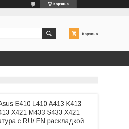
Корзина
Корзина
Asus E410 L410 A413 K413
413 X421 M433 S433 X421
атура c RU/ EN раскладкой