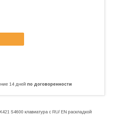
чение 14 дней
по договоренности
X421 S4600 клавиатура c RU/ EN раскладкой