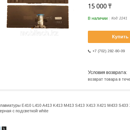
15 000 ₸
В наличии
Код:
2241
Купить
+7 (702) 282-80-09
возврат товара в те
лавиатуры E410 L410 A413 K413 M413 S413 X413 X421 M433 S433 
ерная c подсветкой white