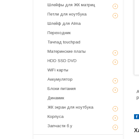
Шлейфы для ЖК матриц
Петли для ноутбука
Шлейф для Alma
Переходник
Тачпад touchpad
Материнские платы
HDD SSD DVD
WiFi карты
Аккумулятор
Блоки питания
А
р
Динамик
ЖК экран для ноутбука
Корпуса
Запчасти б.у
Х