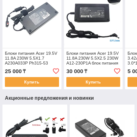
Блоки питания Acer 19.5V
Блоки питания Acer 19.5V
Блок
11.8A 230W 5.5X1.7
11.8A 230W 5.5X2.5 230W
3.42
A230A033P Ph315-53
A12-230P1A блок питания
3.0*
ORG без силового кабеля
ORG без силового кабеля
кабе
25 000
30 000
5 0
₸
₸
Купить
Купить
Акционные предложения и новинки