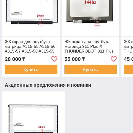
ЖК экран для ноутбука
ЖК экран для ноутбука
ЖК э
матрица A315-55 A315-56
матрица 911 Plus X
матр
A315-57 A315-58 A315-59
THUNDEROBOT 911 Plus
THU
Матрица экран диспей
X Матрица экран диспей
Core
28 000
55 000
45 
₸
₸
15.6 FullHD IPS
для ноутбука 144hz
дисп
144
Купить
Купить
Акционные предложения и новинки