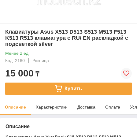
Клавиатуры Asus X513 D513 S513 M513 F513
K513 R513 клавиатура c RU/ EN раскладкой c
подсветкой silver
Менее 2 ед.
Код: 2160
Розница
15 000
₸
Купить
Описание
Характеристики
Доставка
Оплата
Усл
Описание
Клавиатуры Asus VivoBook S15 X513 D513 S513 M513