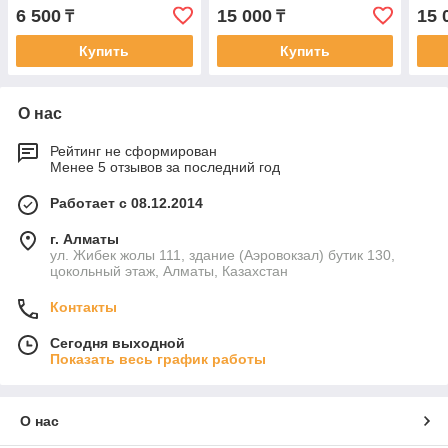
клавиатура c RU/ EN
RU/ EN раскладкой c
0KN
6 500
15 000
15 
₸
₸
раскладкой без
подсветкой
клав
подсветкой
раск
Купить
Купить
О нас
Рейтинг не сформирован
Менее 5 отзывов за последний год
Работает с 08.12.2014
г. Алматы
ул. Жибек жолы 111, здание (Аэровокзал) бутик 130,
цокольный этаж, Алматы, Казахстан
Контакты
Сегодня выходной
Показать весь график работы
О нас