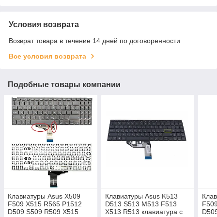
Условия возврата
Возврат товара в течение 14 дней по договоренности
Все условия возврата
Подобные товары компании
Клавиатуры Asus X509
Клавиатуры Asus K513
Клав
F509 X515 R565 P1512
D513 S513 M513 F513
F509
D509 S509 R509 X515
X513 R513 клавиатура c
D509