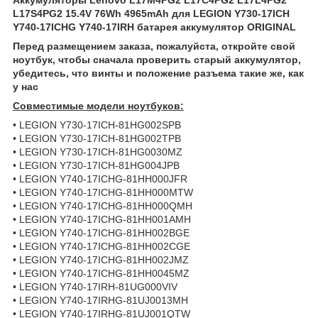
L17S4PG2 15.4V 76Wh 4965mAh для LEGION Y730-17ICH
Y740-17ICHG Y740-17IRH батарея аккумулятор ORIGINAL
Перед размещением заказа, пожалуйста, откройте свой
ноутбук, чтобы сначала проверить старый аккумулятор,
убедитесь, что винты и положение разъема такие же, как
у наc
Совместимые модели ноутбуков:
• LEGION Y730-17ICH-81HG002SPB
• LEGION Y730-17ICH-81HG002TPB
• LEGION Y730-17ICH-81HG0030MZ
• LEGION Y730-17ICH-81HG004JPB
• LEGION Y740-17ICHG-81HH000JFR
• LEGION Y740-17ICHG-81HH000MTW
• LEGION Y740-17ICHG-81HH000QMH
• LEGION Y740-17ICHG-81HH001AMH
• LEGION Y740-17ICHG-81HH002BGE
• LEGION Y740-17ICHG-81HH002CGE
• LEGION Y740-17ICHG-81HH002JMZ
• LEGION Y740-17ICHG-81HH0045MZ
• LEGION Y740-17IRH-81UG000VIV
• LEGION Y740-17IRHG-81UJ0013MH
• LEGION Y740-17IRHG-81UJ001QTW