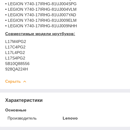
• LEGION Y740-17IRHG-81UJ004SPG
• LEGION Y740-17IRHG-81UJ004VLM
• LEGION Y740-17IRHG-81UJ007YAD
• LEGION Y740-17IRHG-81UJ009ELM
• LEGION Y740-17IRHG-81UJ009NHH
Совместимые модели ноутбуков:
L17M4PG2
L17C4PG2
L17L4PG2
L17S4PG2
5B10Q88556
928QA224H
Скрыть
Характеристики
Основные
Производитель
Lenovo