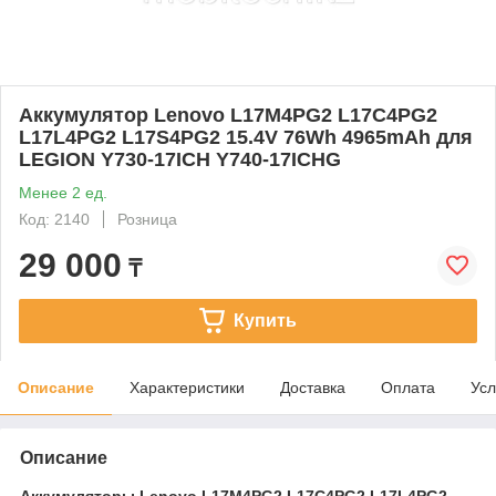
Аккумулятор Lenovo L17M4PG2 L17C4PG2
L17L4PG2 L17S4PG2 15.4V 76Wh 4965mAh для
LEGION Y730-17ICH Y740-17ICHG
Менее 2 ед.
Код: 2140
Розница
29 000
₸
Купить
Описание
Характеристики
Доставка
Оплата
Усл
Описание
Аккумуляторы Lenovo L17M4PG2 L17C4PG2 L17L4PG2