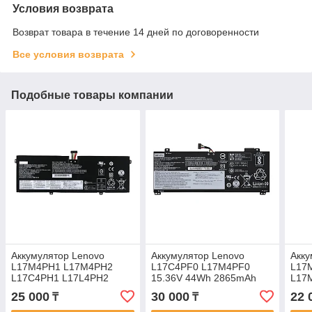
Условия возврата
Возврат товара в течение 14 дней по договоренности
Все условия возврата
Подобные товары компании
Аккумулятор Lenovo
Аккумулятор Lenovo
Акку
L17M4PH1 L17M4PH2
L17C4PF0 L17M4PF0
L17
L17C4PH1 L17L4PH2
15.36V 44Wh 2865mAh
L17
7,68V 60Wh 6000mAh
IdeaPad S530-13IWL
mAh 
25 000
30 000
22 
₸
₸
YOGA C930-13IKB Yoga 7-
батарея аккумулятор
Y540
PRO-13IKB
original
бат