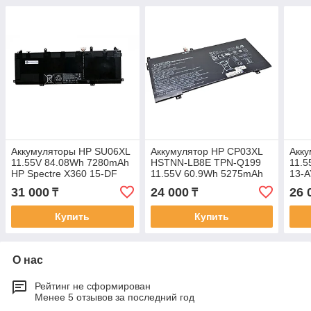
Аккумуляторы HP SU06XL
Аккумулятор HP CP03XL
Акку
11.55V 84.08Wh 7280mAh
HSTNN-LB8E TPN-Q199
11.
HP Spectre X360 15-DF
11.55V 60.9Wh 5275mAh
13-A
батарея аккумулятор
HP Spectre X360 13-AE
15-E
31 000
24 000
26 
₸
₸
original
батарея аккумулятор
акку
Купить
Купить
О нас
Рейтинг не сформирован
Менее 5 отзывов за последний год