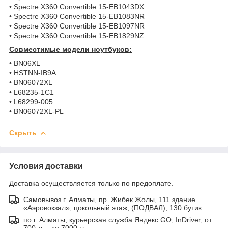
• Spectre X360 Convertible 15-EB1043DX
• Spectre X360 Convertible 15-EB1083NR
• Spectre X360 Convertible 15-EB1097NR
• Spectre X360 Convertible 15-EB1829NZ
Совместимые модели ноутбуков:
• BN06XL
• HSTNN-IB9A
• BN06072XL
• L68235-1C1
• L68299-005
• BN06072XL-PL
Скрыть
Условия доставки
Доставка осуществляется только по предоплате.
Самовывоз г. Алматы, пр. Жибек Жолы, 111 здание
«Аэровокзал», цокольный этаж, (ПОДВАЛ), 130 бутик
по г. Алматы, курьерская служба Яндекс GO, InDriver, от
700 тг. - до 7000 тг.