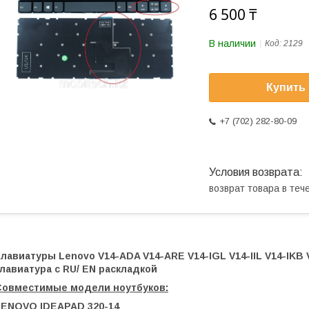
6 500 ₸
В наличии
Код:
2129
Купить
+7 (702) 282-80-09
возврат товара в те
лавиатуры Lenovo V14-ADA V14-ARE V14-IGL V14-IIL V14-IKB 
лавиатура c RU/ EN раскладкой
Совместимые модели ноутбуков:
LENOVO IDEAPAD 320-14