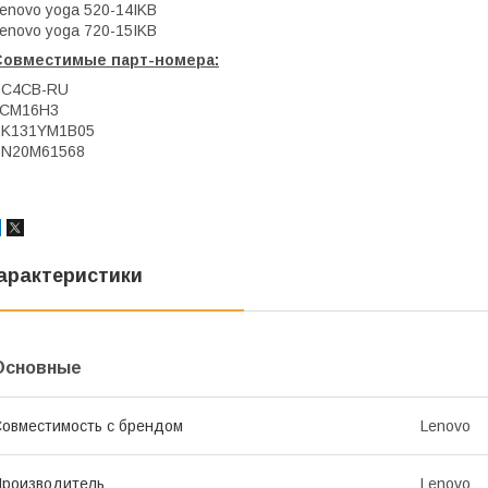
enovo yoga 520-14IKB
enovo yoga 720-15IKB
Совместимые парт-номера:
PC4CB-RU
LCM16H3
PK131YM1B05
SN20M61568
арактеристики
Основные
овместимость с брендом
Lenovo
роизводитель
Lenovo