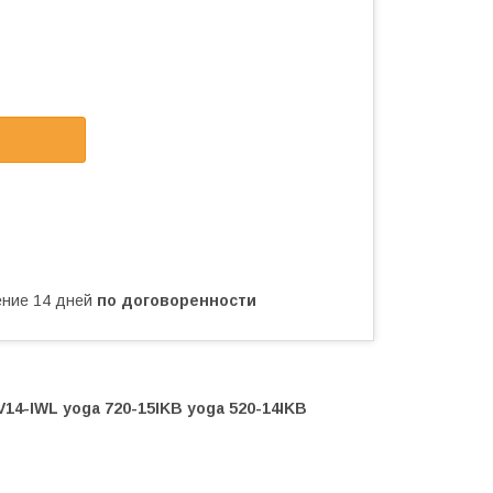
чение 14 дней
по договоренности
V14-IWL yoga 720-15IKB yoga 520-14IKB