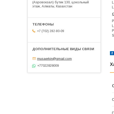
(Аэровокзал) бутик 130, цокольный
L
этаж, Алматы, Казахстан
L
+7 (702) 282-80-09
musaerkin@gmail.com
Х
+77022828009
С
П